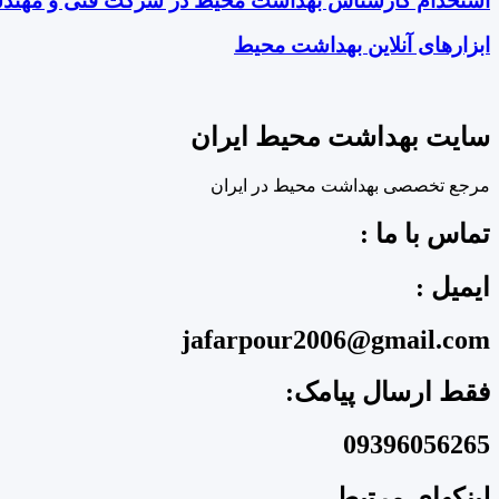
استخدام کارشناس بهداشت محیط در شرکت فنی و مهند
ابزارهای آنلاین بهداشت محیط
سایت بهداشت محیط ایران
مرجع تخصصی بهداشت محیط در ایران
تماس با ما :
ایمیل :
jafarpour2006@gmail.com
فقط ارسال پیامک:
09396056265
لینکهای مرتبط