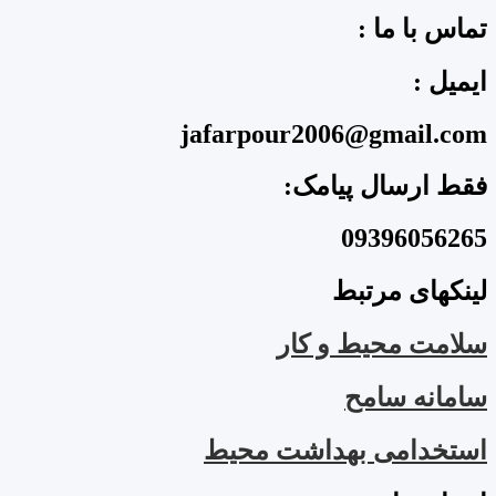
تماس با ما :
ایمیل :
jafarpour2006@gmail.com
فقط ارسال پیامک:
09396056265
لینکهای مرتبط
سلامت محیط و کار
سامانه سامح
استخدامی بهداشت محیط