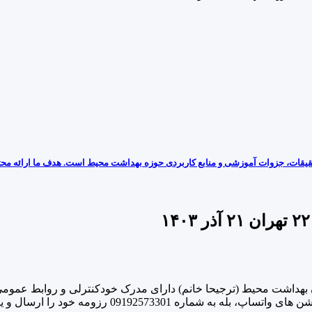
یقات، جزوات آموزشی و منابع کاربردی حوزه بهداشت محیط است. هدف ما ارائه محتوا
ا ارسال و یا با شماره 02144768936 تماس حاصل نمایند.